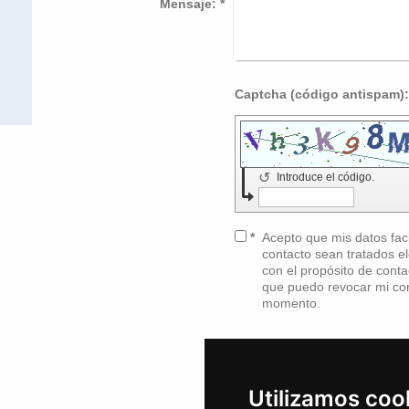
Mensaje:
*
↺
Introduce el código.
*
Acepto que mis datos faci
contacto sean tratados electr
con el propósito de cont
que puedo revocar mi con
momento.
Atención
: Los espacios 
Utilizamos coo