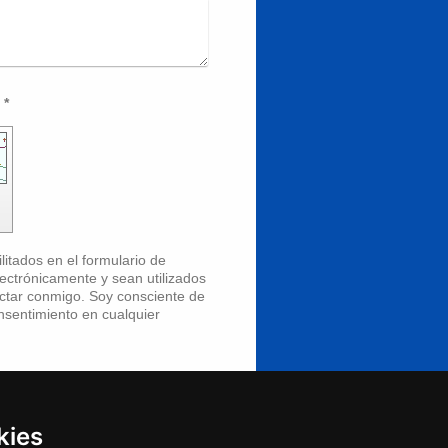
Captcha (código antispam): *
litados en el formulario de
ónicamente y sean utilizados
actar conmigo. Soy consciente de
sentimiento en cualquier
marcados con
*
son obligatorios.
kies