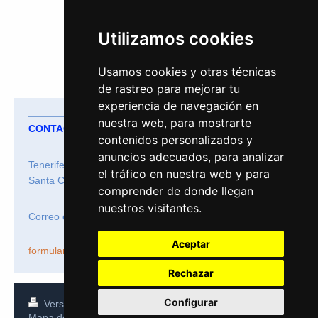
Utilizamos cookies
Usamos cookies y otras técnicas
de rastreo para mejorar tu
experiencia de navegación en
nuestra web, para mostrarte
CONTACTO
contenidos personalizados y
anuncios adecuados, para analizar
Tenerife Ocio
el tráfico en nuestra web y para
Santa Cruz de Tenerife
comprender de donde llegan
nuestros visitantes.
Correo electrónico:
info@tenerifeocio.com
Aceptar
formulario de contacto
.
Rechazar
Configurar
Versión para imprimir
|
Iniciar sesión
Mapa del sitio
Vista Web